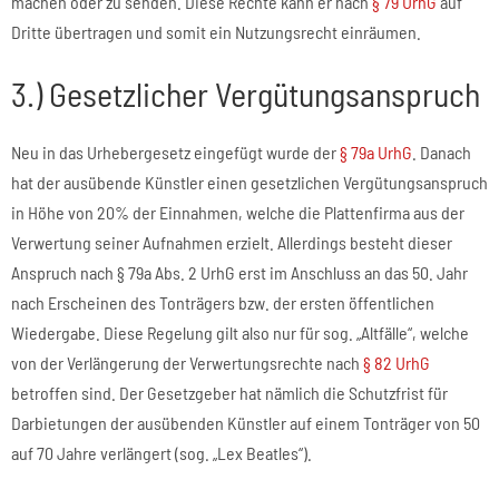
machen oder zu senden. Diese Rechte kann er nach
§ 79 UrhG
auf
Dritte übertragen und somit ein Nutzungsrecht einräumen.
3.) Gesetzlicher Vergütungsanspruch
Neu in das Urhebergesetz eingefügt wurde der
§ 79a UrhG
. Danach
hat der ausübende Künstler einen gesetzlichen Vergütungsanspruch
in Höhe von 20% der Einnahmen, welche die Plattenfirma aus der
Verwertung seiner Aufnahmen erzielt. Allerdings besteht dieser
Anspruch nach § 79a Abs. 2 UrhG erst im Anschluss an das 50. Jahr
nach Erscheinen des Tonträgers bzw. der ersten öffentlichen
Wiedergabe. Diese Regelung gilt also nur für sog. „Altfälle“, welche
von der Verlängerung der Verwertungsrechte nach
§ 82 UrhG
betroffen sind. Der Gesetzgeber hat nämlich die Schutzfrist für
Darbietungen der ausübenden Künstler auf einem Tonträger von 50
auf 70 Jahre verlängert (sog. „Lex Beatles“).