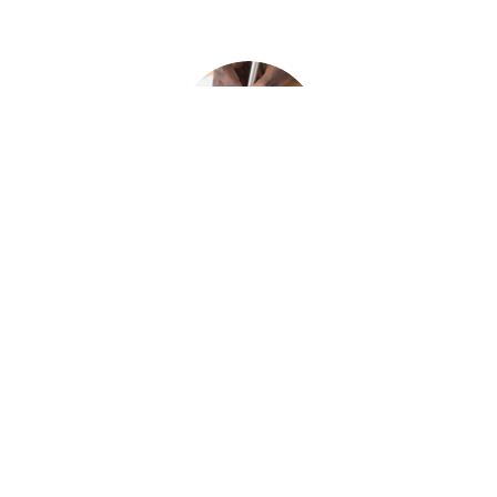
Vertragsrecht / AGB
Erstellen von Allgemeinen Geschäftsbedingungen B2B und
B2C
Gestaltung von Verträgen
Datenschutzerklärung
MEHR ERFAHREN