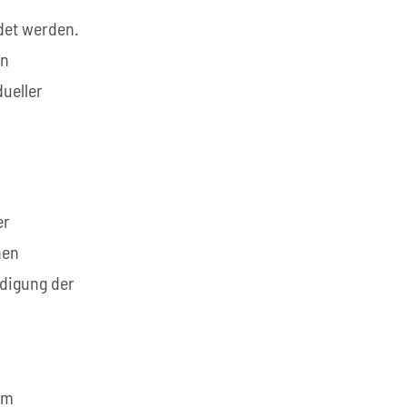
det werden.
en
ueller
er
hen
edigung der
em