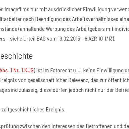
s Imagefilms nur mit ausdrücklicher Einwilligung verwen
 Mitarbeiter nach Beendigung des Arbeitsverhältnisses ein
stände (anhaltende Werbung des Arbeitgebers mit individ
s – siehe Urteil BAG vom 19.02.2015 – 8 AZR 1011/13).
geschichte
 Abs. 1 Nr. 1 KUG
) ist im Fotorecht u.U. keine Einwilligung d
Ereignis von gesellschaftlicher Relevanz, das zur öffentlic
ge sind zulässig, diese dürfen jedoch nicht nur der Befri
= zeitgeschichtliches Ereignis.
itsprüfung zwischen den Interessen des Betroffenen und d