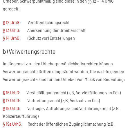
Urheber. Schwerpunktmäßig sind diese in den §§ 12 – 14 UrhG
geregelt:
§ 12 UrhG
: Veröffentlichungsrecht
§ 13 UrhG
: Anerkennung der Urheberschaft
§ 14 UrhG
: (Schutz vor) Entstellungen
b) Verwertungsrechte
Im Gegensatz zu den Urheberpersönlichkeitsrechten können
Verwertungsrechte Dritten eingeräumt werden. Die nachfolgenden
Verwertungsrechte sind für den Urheber von Musik von Bedeutung:
§ 16 UrhG
: Vervielfältigungsrecht (z.B. Vervielfältigung von Cds)
§ 17 UrhG
: Verbreitungsrecht (z.B. Verkauf von Cds)
§ 19 UrhG
: Vortrags-, Aufführungs- und Vorführungsrecht (z.B.
Konzertaufführung)
§ 19a UrhG
: Recht der öffentlichen Zugänglichmachung (z.B.