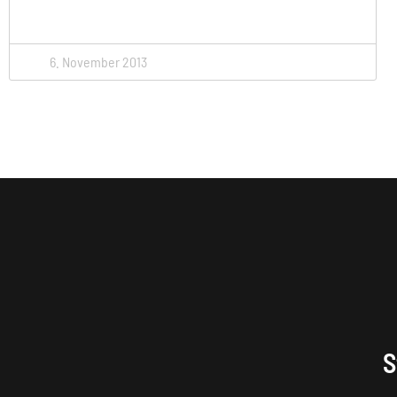
6. November 2013
S