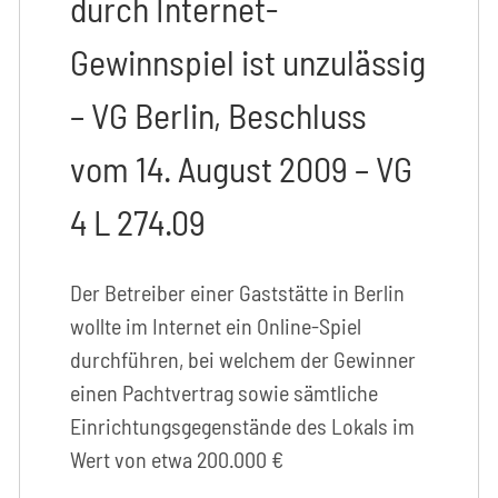
durch Internet-
Gewinnspiel ist unzulässig
– VG Berlin, Beschluss
vom 14. August 2009 – VG
4 L 274.09
Der Betreiber einer Gaststätte in Berlin
wollte im Internet ein Online-Spiel
durchführen, bei welchem der Gewinner
einen Pachtvertrag sowie sämtliche
Einrichtungsgegenstände des Lokals im
Wert von etwa 200.000 €