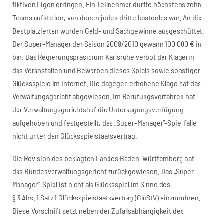
fiktiven Ligen erringen. Ein Teilnehmer durfte höchstens zehn
Teams aufstellen, von denen jedes dritte kostenlos war. An die
Bestplatzierten wurden Geld- und Sachgewinne ausgeschüttet.
Der Super-Manager der Saison 2009/2010 gewann 100 000 € in
bar. Das Regierungspräsidium Karlsruhe verbot der Klägerin
das Veranstalten und Bewerben dieses Spiels sowie sonstiger
Glücksspiele im Internet. Die dagegen erhobene Klage hat das
Verwaltungsgericht abgewiesen. Im Berufungsverfahren hat
der Verwaltungsgerichtshof die Untersagungsverfügung
aufgehoben und festgestellt, das „Super-Manager“-Spiel falle
nicht unter den Glücksspielstaatsvertrag.
Die Revision des beklagten Landes Baden-Württemberg hat
das Bundesverwaltungsgericht zurückgewiesen. Das „Super-
Manager“-Spiel ist nicht als Glücksspiel im Sinne des
§ 3 Abs. 1 Satz 1 Glücksspielstaatsvertrag (GlüStV) einzuordnen.
Diese Vorschrift setzt neben der Zufallsabhängigkeit des