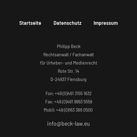
Startseite
Datenschutz
Impressum
Philipp Beck
Rechtsanwalt / Fachanwalt
für Urheber- und Medienrecht
Rote Str. 14
D-24937 Flensburg
Fon: +49 (0)461 3155 1632‬
Fax: +49 (0)461 9993 5559‬
Mobil: +49 (0)163 386 0500
info@beck-law.eu