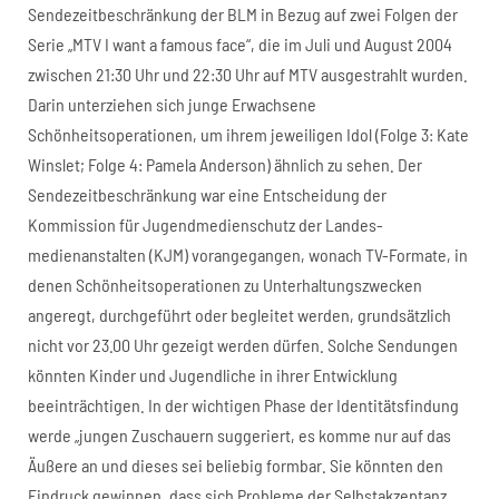
Sendezeitbeschränkung der BLM in Bezug auf zwei Folgen der
Serie „MTV I want a famous face“, die im Juli und August 2004
zwischen 21:30 Uhr und 22:30 Uhr auf MTV ausgestrahlt wurden.
Darin unterziehen sich junge Erwachsene
Schönheitsoperationen, um ihrem jeweiligen Idol (Folge 3: Kate
Winslet; Folge 4: Pamela Anderson) ähnlich zu sehen. Der
Sendezeitbeschränkung war eine Entscheidung der
Kommission für Jugendmedienschutz der Landes-
medienanstalten (KJM) vorangegangen, wonach TV-Formate, in
denen Schönheitsoperationen zu Unterhaltungszwecken
angeregt, durchgeführt oder begleitet werden, grundsätzlich
nicht vor 23.00 Uhr gezeigt werden dürfen. Solche Sendungen
könnten Kinder und Jugendliche in ihrer Entwicklung
beeinträchtigen. In der wichtigen Phase der Identitätsfindung
werde „jungen Zuschauern suggeriert, es komme nur auf das
Äußere an und dieses sei beliebig formbar. Sie könnten den
Eindruck gewinnen, dass sich Probleme der Selbstakzeptanz