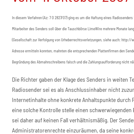
In diesem Verfahren (Az: 7 O 2827/07) ging es um die Haftung eines Radiosender
Mitarbeiter des Senders soll über die Tauschbörse LimeWire mehrere Monate la
(Gesellschaft zur Verfolgung von Urheberrechtsverletzungen, siehe auch: http://
Adresse ermitteln konnten, mahnten die entsprechenden Plattenfirmen den Sender 
Begründung des Abmahnschreibens falsch und die Zahlungsaufforderung nicht nä
Die Richter gaben der Klage des Senders in weiten Te
Radiosender sei es als Anschlussinhaber nicht zuzum
Internetinhalte ohne konkrete Anhaltspunkte durch
eine solche Kontrolle stelle einen schwerwiegenden 
sei daher auf keinen Fall verhältnismäßig. Der Sende
Administratorenrechte einzuräumen, da seine konkret